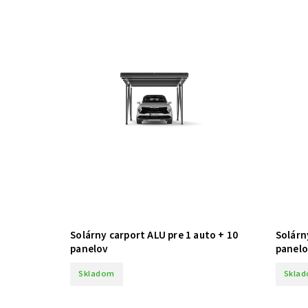
Solárny carport ALU pre 1 auto + 10
Solárn
panelov
panel
Skladom
Skla