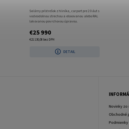
Solárny prístrešok z hliníka, carport pre 20 áut s
vodeodolnou strechou a eloxovanou alebo RAL
lakovanou povrchovou úpravou.
€25 990
€21 130,08 bez DPH
DETAIL
INFORMÁ
Novinky zo 
Obchodné 
Podmienky 