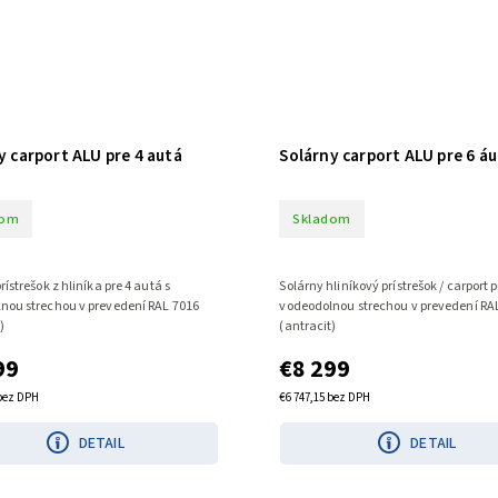
y carport ALU pre 4 autá
Solárny carport ALU pre 6 áu
dom
Skladom
rístrešok z hliníka pre 4 autá s
Solárny hliníkový prístrešok / carport p
nou strechou v prevedení RAL 7016
vodeodolnou strechou v prevedení RA
)
(antracit)
99
€8 299
 bez DPH
€6 747,15 bez DPH
DETAIL
DETAIL