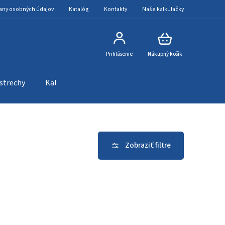
any osobných údajov
Katalóg
Kontakty
Naše kalkulačky
Prihlásenie
Nákupný košík
 strechy
Katalóg
Kontakty
Naše kalkulačky