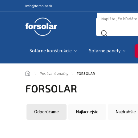
info@forsolar.sk
Solárne konštrukcie
Solárne panely
/
Predávané značky
/
FORSOLAR
FORSOLAR
Odporúčame
Najlacnejšie
Najdrahšie