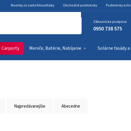
Novinky zo sveta fotovoltaiky
Obchodné podmienky
Podmienky ochr
Zákaznícka podpora:
0950 738 575
Carporty
Meniče, Batérie, Nabíjanie
Solárne fasády a
Najpredávanejšie
Abecedne