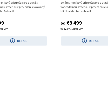
liníkový prístrešok pre 2 autá s
Solárny hliníkový prístrešok pre 2 autá
nou strechou v prevedení eloxovaný
vodeodolnou strechou v prevedení el
ebo Antracit
hliník alebo RAL antracit
99
€3 499
od
 bez DPH
od €2 844,72 bez DPH
DETAIL
DETAIL