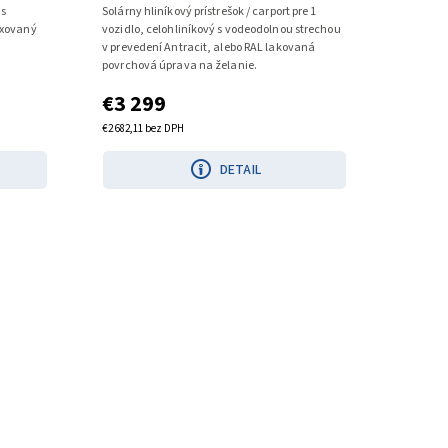
 s
Solárny hliníkový prístrešok / carport pre 1
oxovaný
vozidlo, celohliníkový s vodeodolnou strechou
v prevedení Antracit, alebo RAL lakovaná
povrchová úprava na želanie.
€3 299
€2 682,11 bez DPH
DETAIL