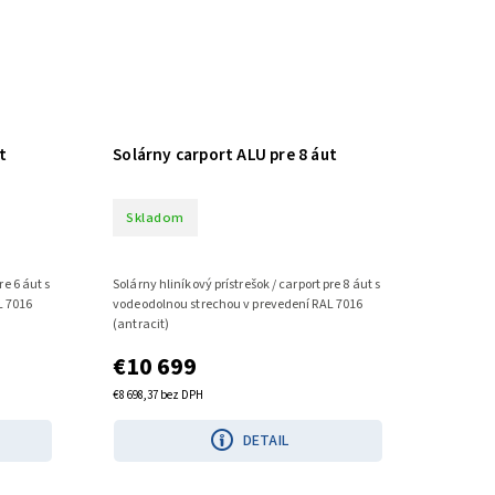
t
Solárny carport ALU pre 8 áut
Skladom
re 6 áut s
Solárny hliníkový prístrešok / carport pre 8 áut s
L 7016
vodeodolnou strechou v prevedení RAL 7016
(antracit)
€10 699
€8 698,37 bez DPH
DETAIL