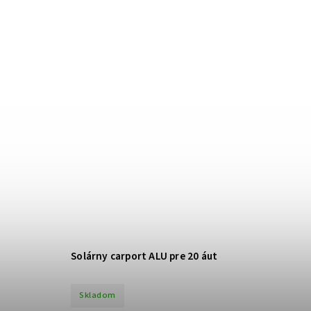
Solárny carport ALU pre 20 áut
Skladom