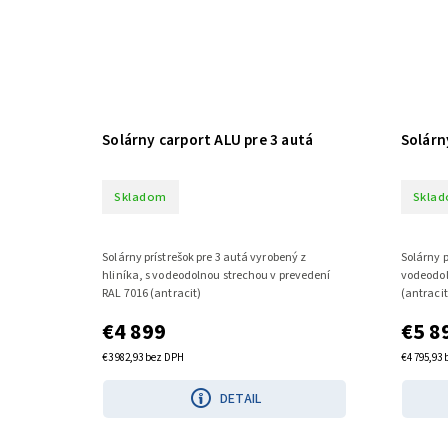
Solárny carport ALU pre 3 autá
Solárn
Skladom
Skla
Solárny prístrešok pre 3 autá vyrobený z
Solárny p
hliníka, s vodeodolnou strechou v prevedení
vodeodol
RAL 7016 (antracit)
(antracit
€4 899
€5 8
€3 982,93 bez DPH
€4 795,93
DETAIL