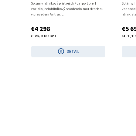
Solárny hliníkový prístrešok / carport pre 1
Solárny h
vozidlo, celohliníkový s vodeodolnou strechou
vodeodol
v prevedení Antracit.
hliník al
€4 298
€5 6
€3 494,31 bez DPH
€4 633,33
DETAIL