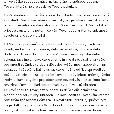
len vo výške zodpovedajúcej najlacnejšiemu spôsobu dodania
Tovaru, ktorý sme pre dodanie Tovaru ponúkali.
8.7 Za škodu zodpovedáte v prípadoch, kedy bude Tovar poškodený
v dôsledku Vášho nakladania s ním inak, než je nutné s ním nakladať s
ohľadom na jeho povahu a vlastnosti. Spôsobenú škodu Vám v takom
prípade vyúčtujeme potom, čo Nám Tovar bude vrátený a splatnosť
vyúčtovanej čiastky je 14 dní.
8.8 My sme oprávnení odstúpiť od Zmluvy z dôvodu vypredania
zásob, nedostupnosti Tovaru, alebo ak výrobca, dovozca alebo
dodávateľ Tovaru dohodnutého v Zmluve prerušil výrobu alebo
vykonal závažné zmeny, ktoré znemožnili realizáciu splnenia Našich
povinností zo Zmluvy alebo z dôvodov vyššej moci, alebo ak ani pri
vynaložení všetkého Nášho úsilia, ktoré možno od Nás spravodlivo
požadovať, nie sme schopní Vám Tovar dodať v lehote určenej týmito
Podmienkami. V týchto prípadoch sme povinní Vás o tejto skutočnosti
bez zbytočného odkladu informovať a vrátiť Vám už uhradenú
Celkovú cenu za Tovar, a to v lehote 14 dní od dňa oznámenia
o odstúpení od Zmluvy. Uhradenú Celkovú cenu za Tovar Vám vrátime
rovnakým spôsobom akým ste Celkovú cenu uhradil Vy, pričom tým
nie je dotknuté právo sa s Vami dohodnúť na inom spôsobe vrátenia
platby, ak v súvislosti s tým Vám nebudú účtované žiadne ďalšie