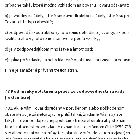
prípadne také, ktoré možno vzhľadom na povahu Tovaru očakávať;
b) je vhodný na účely, ktoré sme uviedli alebo na účely, ktoré sú pre
Tovar tohto typu obvyklé;
c) zodpovedá akosti alebo vyhotoveniu dohodnutej vzorky, ak bola
kvalita alebo vyhotovenie stanovené podľa vzorky;
d) je v zodpovedajúcom množstve a hmotnosti;
e) spĺňa požiadavky na neho kladené osobitnými právnymi predpismi;
f) nie je zaťažené právami tretích strán.
7.3
Podmienky uplatnenia práva zo zodpovednosti za vady
(reklamácie)
7.3.1 Ak je Vám Tovar doručený v porušenom alebo poškodenom
obale alebo je zásielka zjavne príliš ľahká, žiadame Vás, aby ste
takýto Tovar od dopravnej spoločnosti nepreberali a aby ste nám
túto skutočnosť bezodkladne oznámili na telefónnom čísle 0950 738
575
alebo e-mailom na info@forsolar.sk
.
V prípade zistenia zjavných