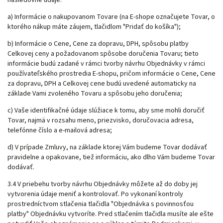
a) Informácie o nakupovanom Tovare (na E-shope označujete Tovar, o
ktorého nákup máte záujem, tlačidlom "Pridať do košíka");
b) Informácie o Cene, Cene za dopravu, DPH, spôsobu platby
Celkovej ceny a požadovanom spôsobe doručenia Tovaru; tieto
informácie budú zadané v rámci tvorby návrhu Objednávky v rámci
používateľského prostredia E-shopu, pričom informácie o Cene, Cene
za dopravu, DPH a Celkovej cene budú uvedené automaticky na
základe Vami zvoleného Tovaru a spôsobu jeho doručenia;
c) Vaše identifikačné údaje slúžiace k tomu, aby sme mohli doručiť
Tovar, najmä v rozsahu meno, priezvisko, doručovacia adresa,
telefónne číslo a e-mailová adresa;
d) V prípade Zmluvy, na základe ktorej Vám budeme Tovar dodávať
pravidelne a opakovane, tiež informáciu, ako dlho Vám budeme Tovar
dodávať.
3.4 V priebehu tvorby návrhu Objednávky môžete až do doby jej
vytvorenia údaje meniť a kontrolovať. Po vykonaní kontroly
prostredníctvom stlačenia tlačidla
"Objednávka s povinnosťou
platby" Objednávku vytvoríte. Pred stlačením tlačidla musíte ale ešte