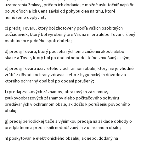
uzatvorenia Zmluvy, pričom ich dodanie je možné uskutočniť najskôr
po 30 dňoch a ich Cena závisí od pohybu cien na trhu, ktoré
nemôžeme ovplyvniť;
c) predaj Tovaru, ktorý bol zhotovený podľa vašich osobitných
požiadaviek, ktorý bol vyrobený pre Vás na mieru alebo Tovar určený
osobitne pre jedného spotrebiteľa;
d) predaj Tovaru, ktorý podlieha rýchlemu zníženiu akosti alebo
skaze a Tovar, ktorý bol po dodaní neoddeliteľne zmiešaný s iným;
e) predaj Tovaru uzavretého v ochrannom
obale, ktorý nie je vhodné
vrátiť z dôvodu ochrany zdravia alebo z hygienických dôvodov a
ktorého ochranný obal bol po dodaní porušený;
f) predaj zvukových záznamov, obrazových záznamov,
zvukovoobrazových záznamov alebo počítačového softvéru
predávaných v ochrannom obale, ak došlo k porušeniu pôvodného
obalu;
g) predaj periodickej tlače s výnimkou predaja na základe dohody o
predplatnom a predaj kníh nedodávaných v ochrannom obale;
h) poskytovanie elektronického obsahu, ak nebol dodaný na