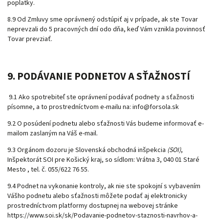
poplatky.
8.9 Od Zmluvy sme oprávnený odstúpiť aj v prípade, ak ste Tovar
neprevzali do 5 pracovných dní odo dňa, keď Vám vznikla povinnosť
Tovar prevziať.
9. PODÁVANIE PODNETOV A SŤAŽNOSTÍ
9.1 Ako spotrebiteľ ste oprávnení podávať podnety a sťažnosti
písomne, a to prostredníctvom e-mailu na: info@forsola.sk
9.2 O posúdení podnetu alebo sťažnosti Vás budeme informovať e-
mailom zaslaným na Váš e-mail.
9.3 Orgánom dozoru je Slovenská obchodná inšpekcia
(SOI)
,
Inšpektorát SOI pre Košický kraj, so sídlom: Vrátna 3, 040 01 Staré
Mesto , tel. č. 055/622 76 55.
9.4 Podnet na vykonanie kontroly, ak nie ste spokojní s vybavením
Vášho podnetu alebo sťažnosti môžete podať aj elektronicky
prostredníctvom platformy dostupnej na webovej stránke
https://www.soi.sk/sk/Podavanie-podnetov-staznosti-navrhov-a-