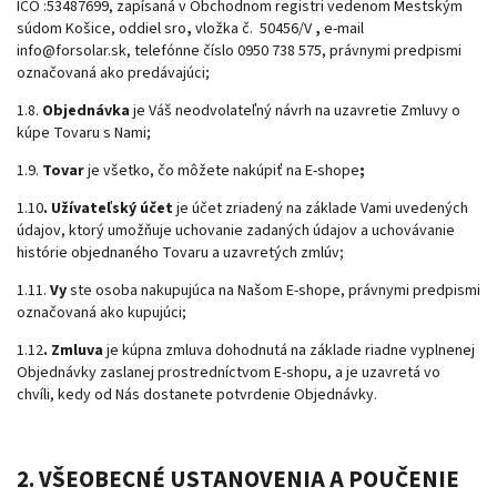
IČO :53487699, zapísaná v Obchodnom registri vedenom Mestským
súdom Košice,
oddiel sro
,
vložka č. 50456/V
,
e-mail
info@forsolar.sk, telefónne číslo 0950 738 575, právnymi predpismi
označovaná ako predávajúci;
1.8.
Objednávka
je Váš neodvolateľný návrh na uzavretie Zmluvy o
kúpe Tovaru s Nami;
1.9.
Tovar
je všetko, čo môžete nakúpiť na E-shope
;
1.10
. Užívateľský účet
je účet zriadený na základe Vami uvedených
údajov, ktorý umožňuje uchovanie zadaných údajov a uchovávanie
histórie objednaného Tovaru a uzavretých zmlúv;
1.11.
Vy
ste osoba nakupujúca na Našom E-shope, právnymi predpismi
označovaná ako kupujúci;
1.12
. Zmluva
je kúpna zmluva dohodnutá na základe riadne vyplnenej
Objednávky zaslanej prostredníctvom E-shopu, a je uzavretá vo
chvíli, kedy od Nás dostanete potvrdenie Objednávky.
2. VŠEOBECNÉ USTANOVENIA A POUČENIE