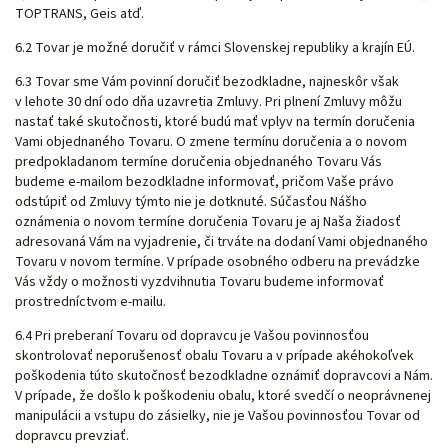
TOPTRANS, Geis atď.
6.2 Tovar je možné doručiť v rámci Slovenskej republiky a krajín EÚ.
6.3 Tovar sme Vám povinní doručiť bezodkladne, najneskôr však
v lehote 30 dní odo dňa uzavretia Zmluvy. Pri plnení Zmluvy môžu
nastať také skutočnosti, ktoré budú mať vplyv na termín doručenia
Vami objednaného Tovaru. O zmene termínu doručenia a o novom
predpokladanom termíne doručenia objednaného Tovaru Vás
budeme e-mailom bezodkladne informovať, pričom Vaše právo
odstúpiť od Zmluvy týmto nie je dotknuté. Súčasťou Nášho
oznámenia o novom termíne doručenia Tovaru je aj Naša žiadosť
adresovaná Vám na vyjadrenie, či trváte na dodaní Vami objednaného
Tovaru v novom termíne. V prípade osobného odberu na prevádzke
Vás vždy o možnosti vyzdvihnutia Tovaru budeme informovať
prostredníctvom e-mailu.
6.4 Pri preberaní Tovaru od dopravcu je Vašou povinnosťou
skontrolovať neporušenosť obalu Tovaru a v prípade akéhokoľvek
poškodenia túto skutočnosť bezodkladne oznámiť dopravcovi a Nám.
V prípade, že došlo k poškodeniu obalu, ktoré svedčí o neoprávnenej
manipulácii a vstupu do zásielky, nie je Vašou povinnosťou Tovar od
dopravcu prevziať.