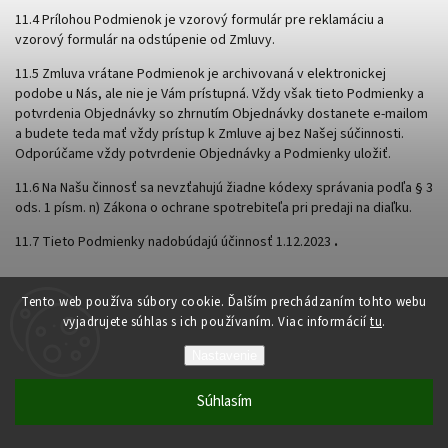
11.4 Prílohou Podmienok je vzorový formulár pre reklamáciu a
vzorový formulár na odstúpenie od Zmluvy.
11.5 Zmluva vrátane Podmienok je archivovaná v elektronickej
podobe u Nás, ale nie je Vám prístupná. Vždy však tieto Podmienky a
potvrdenia Objednávky so zhrnutím Objednávky dostanete e-mailom
a budete teda mať vždy prístup k Zmluve aj bez Našej súčinnosti.
Odporúčame vždy potvrdenie Objednávky a Podmienky uložiť.
11.6 Na Našu činnosť sa nevzťahujú žiadne kódexy správania podľa § 3
ods. 1 písm. n) Zákona o ochrane spotrebiteľa pri predaji
na diaľku.
11.7 Tieto Podmienky nadobúdajú účinnosť 1.12.2023
.
Tento web používa súbory cookie. Ďalším prechádzaním tohto webu
vyjadrujete súhlas s ich používaním. Viac informácií
tu
.
Nastavenie
PRÍLOHA Č. 1 -
FORMULÁR PRE REKLAMÁCIU
Súhlasím
Adresát:
Forsolar s.r.o. , Priemyslná 2, 071 01
Michalovce.