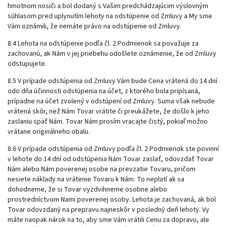
hmotnom nosiči a bol dodaný s Vašim predchádzajúcim výslovným
súhlasom pred uplynutím lehoty na odstúpenie od Zmluvy a My sme
Vám oznámili, že nemáte právo na odstúpenie od Zmluvy.
8.4 Lehota na odstúpenie podľa čl. 2 Podmienok sa považuje za
zachovanú, ak Nám v jej priebehu odošlete oznámenie, že od Zmluvy
odstupujete.
8.5 V prípade odstúpenia od Zmluvy Vám bude Cena vrátená do 14 dní
odo dňa účinnosti odstúpenia na účet, z ktorého bola pripísaná,
prípadne na účet zvolený v odstúpení od Zmluvy. Suma však nebude
vrátená skôr, než Nám Tovar vrátite či preukážete, že došlo k jeho
zaslaniu späť Nám. Tovar Nám prosím vracajte čistý, pokiaľ možno
vrátane originálneho obalu.
8.6 V prípade odstúpenia od Zmluvy podľa čl. 2 Podmienok ste povinní
v lehote do 14 dní od odstúpenia Nám Tovar zaslať, odovzdať Tovar
Nám alebo Nám poverenej osobe na prevzatie Tovaru, pričom
nesiete náklady na vrátenie Tovaru k Nám. To neplatí ak sa
dohodneme, že si Tovar vyzdvihneme osobne alebo
prostredníctvom Nami poverenej osoby. Lehota je zachovaná, ak bol
Tovar odovzdaný na prepravu najneskôr v posledný deň lehoty. Vy
máte naopak nárok na to, aby sme Vám vrátili Cenu za dopravu, ale