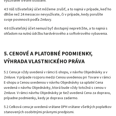
využívanie tretími osobami.
4.5 Váš Užívateľský účet môžeme zrušiť, a to najmä v prípade, keď ho
dlhšie než 24 mesiacov nevyužívate, či v prípade, kedy porušíte
svoje povinnosti podľa Zmluvy.
4.6 Užívateľský účet nemusí byť dostupný nepretržite, a to najmä s
ohľadom na nutnú údržbu hardvérového a softvérového vybavenia.
5. CENOVÉ A PLATOBNÉ PODMIENKY
,
VÝHRADA VLASTNICKÉHO PRÁVA
5.1 Cena je vždy uvedená v rámci E-shopu, v návrhu Objednávky a v
Zmluve. V prípade rozporu medzi Cenou uvedenou pri Tovare v rámci
E-shopu a Cenou uvedenou v návrhu Objednávky sa uplatní Cena
uvedená v návrhu Objednávky, ktorá bude vždy totožná s cenou v
Zmluve. V rámci návrhu Objednávky je tiež uvedená Cena za dopravu,
prípadne podmienky, kedy je doprava zadarmo.
5.2 Celková cena je uvedená vrátane DPH vrátane všetkých poplatkov
stanovených osobitnými právnymi predpismi.