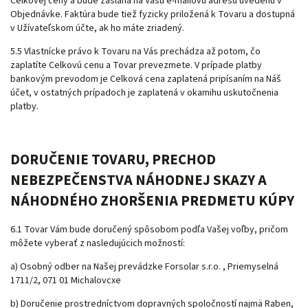
Celkovej ceny a bude zaslaná na Vašu e-mailovú adresu uvedenú v
Objednávke. Faktúra bude tiež fyzicky priložená k Tovaru a dostupná
v Užívateľskom účte, ak ho máte zriadený.
5.5 Vlastnícke právo k Tovaru na Vás prechádza až potom, čo
zaplatíte Celkovú cenu a Tovar prevezmete. V prípade platby
bankovým prevodom je Celková cena zaplatená pripísaním na Náš
účet, v ostatných prípadoch je zaplatená v okamihu uskutočnenia
platby.
DORUČENIE TOVARU
, PRECHOD
NEBEZPEČENSTVA NÁHODNEJ SKAZY A
NÁHODNÉHO ZHORŠENIA PREDMETU KÚPY
6.1 Tovar Vám bude doručený spôsobom podľa Vašej voľby, pričom
môžete vyberať z nasledujúcich možností:
a) Osobný odber na Našej prevádzke Forsolar s.r.o. , Priemyselná
1711/2, 071 01 Michalovcxe
b) Doručenie prostredníctvom dopravných spoločností najmä Raben,