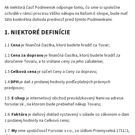
Ak niektorá časť Podmienok odporuje tomu, čo sme si spoločne
schválili v rámci procesu Vášho nákupu na Našom E-shope, bude mať
táto konkrétna dohoda prednosť pred týmito Podmienkami.
1. NIEKTORÉ DEFINÍCIE
1.1
Cena
je finančná čiastka, ktorú budete hradiť za Tovar;
1.2
Cena za dopravu
je finančná čiastka, ktorú budete hradiť za
doručenie Tovaru, a to vrátane ceny za jeho zabalenie;
1.3
Celková cena
je súčet Ceny a Ceny za dopravu;
1.4
DPH
je daň z pridanej hodnoty podľa platných právnych
predpisov;
1.5.
E-shop
je internetový obchod prevádzkovaný Nami na adrese
forsolar.sk , na ktorom bude prebiehať nákup Tovaru;
1.6.
Faktúra
je daňový doklad vystavený v súlade so zákonom o dani
z pridanej hodnoty na Celkovú cenu;
1.7.
My
sme spoločnosť Forsolar s.r.o., so sídlom Priemyselná 1711/2,