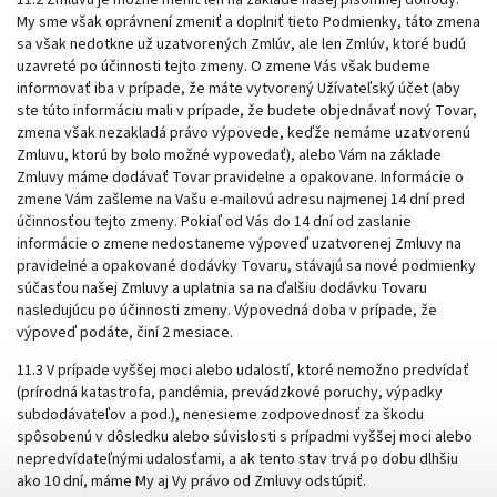
11.2 Zmluvu je možné meniť len na základe našej písomnej dohody.
My sme však oprávnení zmeniť a doplniť tieto Podmienky, táto zmena
sa však nedotkne už uzatvorených Zmlúv, ale len Zmlúv, ktoré budú
uzavreté po účinnosti tejto zmeny. O zmene Vás však budeme
informovať iba v prípade, že máte vytvorený Užívateľský účet (aby
ste túto informáciu mali v prípade, že budete objednávať nový Tovar,
zmena však nezakladá právo výpovede, keďže nemáme uzatvorenú
Zmluvu, ktorú by bolo možné vypovedať), alebo Vám na základe
Zmluvy máme dodávať Tovar pravidelne a opakovane. Informácie o
zmene Vám zašleme na Vašu e-mailovú adresu najmenej 14 dní pred
účinnosťou tejto zmeny. Pokiaľ od Vás do 14 dní od zaslanie
informácie o zmene nedostaneme výpoveď uzatvorenej Zmluvy na
pravidelné a opakované dodávky Tovaru, stávajú sa nové podmienky
súčasťou našej Zmluvy a uplatnia sa na ďalšiu dodávku Tovaru
nasledujúcu po účinnosti zmeny. Výpovedná doba v prípade, že
výpoveď podáte, činí
2 mesiace
.
11.3 V prípade vyššej moci alebo udalostí, ktoré nemožno predvídať
(prírodná katastrofa, pandémia, prevádzkové poruchy, výpadky
subdodávateľov a pod.), nenesieme zodpovednosť za škodu
spôsobenú v dôsledku alebo súvislosti s prípadmi vyššej moci alebo
nepredvídateľnými udalosťami, a ak tento stav trvá po dobu dlhšiu
ako 10 dní, máme My aj Vy právo od Zmluvy odstúpiť.