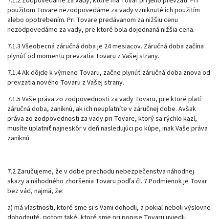
7.1.2 Zodpovedáme za vady, ktoré má Tovar pri jeho prevzatí. Pri
použitom Tovare nezodpovedáme za vady vzniknuté ich použitím
alebo opotrebením. Pri Tovare predávanom za nižšiu cenu
nezodpovedáme za vady, pre ktoré bola dojednaná nižšia cena.
7.1.3 Všeobecná záručná doba je 24 mesiacov. Záručná doba začína
plynúť od momentu prevzatia Tovaru z Vašej strany.
7.1.4 Ak dôjde k výmene Tovaru, začne plynúť záručná doba znova od
prevzatia nového Tovaru z Vašej strany.
7.1.5 Vaše práva zo zodpovednosti za vady Tovaru, pre ktoré platí
záručná doba, zaniknú, ak ich neuplatníte v záručnej dobe. Avšak
práva zo zodpovednosti za vady pri Tovare, ktorý sa rýchlo kazí,
musíte uplatniť najneskôr v deň nasledujúci po kúpe, inak Vaše práva
zaniknú.
7.2 Zaručujeme, že v dobe prechodu nebezpečenstva náhodnej
skazy a náhodného zhoršenia Tovaru podľa čl. 7 Podmienok je Tovar
bez vád, najmä, že:
a) má vlastnosti, ktoré sme si s Vami dohodli, a pokiaľ neboli výslovne
dohodnuté, potom také, ktoré sme pri popise Tovaru uviedli,