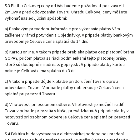
5.3 Platbu Celkovej ceny od Vás budeme požadovať po uzavretí
Zmluvy a pred odovzdaním Tovaru. Úhradu Celkovej ceny môžete
vykonať nasledujúcimi spôsobmi:
a) Bankovým prevodom. Informácie pre vykonanie platby Vám
zašleme v rámci potvrdenia Objednávky. V prípade platby bankovým
prevodom je Celková cena splatná do 14 dní.
b) Kartou online. V takom prípade prebieha platba cez platobnú bránu
GOPAY, pričom platba sa riadi podmienkami tejto platobnej brány,
ktoré sú dostupné na adrese: gopay.sk . V prípade platby kartou
online je Celková cena splatná do 3 dní.
c) V takom prípade dôjde k platbe pri doručení Tovaru oproti
odovzdaniu Tovaru. V prípade platby dobierkou je Celková cena
splatná pri prevzatí Tovaru.
d) V hotovosti pri osobnom odbere. V hotovosti je možné hradiť
Tovar v prípade prevzatia v Našej prevádzkarni. V prípade platby v
hotovosti pri osobnom odbere je Celková cena splatná pri prevzatí
Tovaru.
5.4 Faktúra bude vystavená v elektronickej podobe po uhradení