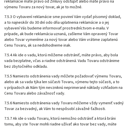
reklamácie máte právo od Zmluvy odstúpiť alebo máte právo na
výmenu Tovaru za nový tovar, ak je to možné.
7.5.3 O vybavení reklamácie sme povinní Vám vydať písomný doklad,
a to najneskôr do 30 dní odo dňa uplatnenia reklamácie a o jej
vybavení Vás budeme informovať prostredníctvom e-mailu. V
prípade, ak bude reklamácia uznaná, zašleme Vám opravený Tovar
alebo Tovar vymeníme za nový tovar alebo Vám vrátime zaplatenú
Cenu Tovaru, ak sa nedohodneme inak.
7.5.4 Ak ide o vadu, ktorú môžeme odstrániť, máte právo, aby bola
vada bezplatne, včas a riadne odstránená. Vadu Tovaru odstránime
bez zbytočného odkladu.
7.5.5 Namiesto odstránenia vady môžete požadovať výmenu Tovaru,
alebo ak sa vada týka len súčasti Tovaru, výmenu tejto súčasti, a to
v prípadoch ak Nám tým nevzniknú neprimerané náklady vzhľadom na
Cenu Tovaru alebo závažnosť vady.
7.5.6 Namiesto odstránenia vady Tovaru môžeme vždy vymeniť vadný
Tovar za bezvadný, ak Vám to nespôsobí závažné ťažkosti.
7.5.7 Ak ide o vadu Tovaru, ktorú nemožno odstrániť a ktorá bráni
tomu, aby ste Tovar mohli riadne užívať ako tovar bez vady, máte