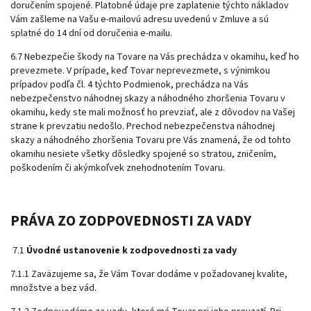
doručením spojené. Platobné údaje pre zaplatenie týchto nákladov
Vám zašleme na Vašu e-mailovú adresu uvedenú v Zmluve a sú
splatné do 14 dní od doručenia e-mailu.
6.7 Nebezpečie škody na Tovare na Vás prechádza v okamihu, keď ho
prevezmete. V prípade, keď Tovar neprevezmete, s výnimkou
prípadov podľa čl.
4
týchto Podmienok, prechádza na Vás
nebezpečenstvo náhodnej skazy a náhodného zhoršenia Tovaru v
okamihu, kedy ste mali možnosť ho prevziať, ale z dôvodov na Vašej
strane k prevzatiu nedošlo. Prechod nebezpečenstva náhodnej
skazy a náhodného zhoršenia Tovaru pre Vás znamená, že od tohto
okamihu nesiete všetky dôsledky spojené so stratou, zničením,
poškodením či akýmkoľvek znehodnotením Tovaru.
PRÁVA ZO ZODPOVEDNOSTI ZA VADY
7.1
Úvodné ustanovenie k zodpovednosti za vady
7.1.1 Zaväzujeme sa, že Vám Tovar dodáme v požadovanej kvalite,
množstve a bez vád.