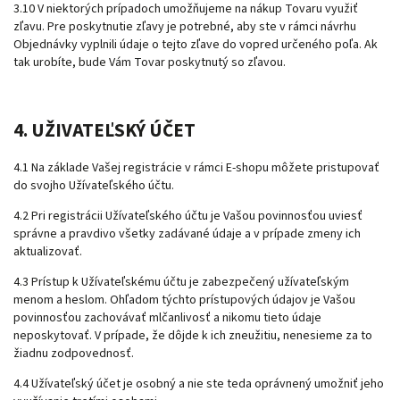
3.10 V niektorých prípadoch umožňujeme na nákup Tovaru využiť
zľavu. Pre poskytnutie zľavy je potrebné, aby ste v rámci návrhu
Objednávky vyplnili údaje o tejto zľave do vopred určeného poľa. Ak
tak urobíte, bude Vám Tovar poskytnutý so zľavou.
4. UŽIVATEĽSKÝ ÚČET
4.1 Na základe Vašej registrácie v rámci E-shopu môžete pristupovať
do svojho Užívateľského účtu.
4.2 Pri registrácii Užívateľského účtu je Vašou povinnosťou uviesť
správne a pravdivo všetky zadávané údaje a v prípade zmeny ich
aktualizovať.
4.3 Prístup k Užívateľskému účtu je zabezpečený užívateľským
menom a heslom. Ohľadom týchto prístupových údajov je Vašou
povinnosťou zachovávať mlčanlivosť a nikomu tieto údaje
neposkytovať. V prípade, že dôjde k ich zneužitiu, nenesieme za to
žiadnu zodpovednosť.
4.4 Užívateľský účet je osobný a nie ste teda oprávnený umožniť jeho