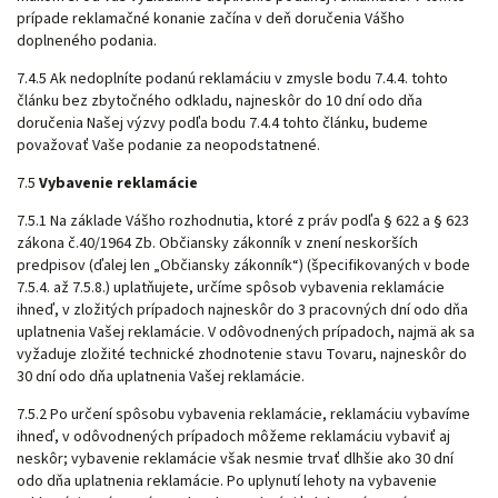
prípade reklamačné konanie začína v deň doručenia Vášho
doplneného podania.
7.4.5 Ak nedoplníte podanú reklamáciu v zmysle bodu
7.4.4
. tohto
článku bez zbytočného odkladu, najneskôr do 10 dní odo dňa
doručenia Našej výzvy podľa bodu
7.4.4
tohto článku, budeme
považovať Vaše podanie za neopodstatnené.
7.5
Vybavenie reklamácie
7.5.1 Na základe Vášho rozhodnutia, ktoré z práv podľa § 622 a § 623
zákona č.40/1964 Zb. Občiansky zákonník v znení neskorších
predpisov (ďalej len „Občiansky zákonník“)
(špecifikovaných v bode
7.5.4
. až
7.5.8
.) uplatňujete, určíme spôsob vybavenia reklamácie
ihneď, v zložitých prípadoch najneskôr do 3 pracovných dní odo dňa
uplatnenia Vašej reklamácie. V odôvodnených prípadoch, najmä ak sa
vyžaduje zložité technické zhodnotenie stavu Tovaru, najneskôr do
30 dní odo dňa uplatnenia Vašej reklamácie.
7.5.2 Po určení spôsobu vybavenia reklamácie, reklamáciu vybavíme
ihneď, v odôvodnených prípadoch môžeme reklamáciu vybaviť aj
neskôr; vybavenie reklamácie však nesmie trvať dlhšie ako 30 dní
odo dňa uplatnenia reklamácie. Po uplynutí lehoty na vybavenie