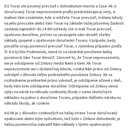
6.5 Tovar ste povinný prevziať v dohodnutom mieste a čase. Ak si
doručovaný Tovar neprevezmete podľa predchádzajúcej vety, e-
mailom Vám oznámime, kde si môžete Tovar prevziať, vrátane lehoty
na jeho prevzatie alebo Vám Tovar na základe Vašej písomnej žiadosti
zaslanej najneskôr do 14 dní od kedy ste si mali Tovar prevziať,
opätovne doručíme, pričom sa zaväzujete nám uhradiť všetky
náklady spojené s opätovným doručením Tovaru. V prípade, kedy
porušíte svoju povinnosť prevziať Tovar, s výnimkou prípadov podľa
čl. 6.4
týchto Podmienok, nemá to za následok porušenie Našej
povinnosti Vám Tovar doručiť. Zároveň to, že Tovar neprevezmete,
nie je odstúpenie od Zmluvy medzi Nami a Vami. Ak Tovar
neprevezmete ani v dodatočnej lehote, vzniká Nám právo od Zmluvy
odstúpiť z dôvodu Vášho podstatného porušenia Zmluvy. Ak sa
rozhodneme predmetné právo vykonať, je odstúpenie účinné v deň,
kedy Vám toto odstúpenie doručíme. Odstúpenie od Zmluvy nemá
vplyv na nárok na náhradu vzniknutej škody v sume skutočných
nákladov na pokus o doručenie Tovaru,
prípadne ďalšieho nároku na
náhradu škody, ak vznikne.
6.6 Ak je z dôvodov vzniknutých na Vašej strane Tovar doručovaný
opakovane alebo iným spôsobom, než bolo v Zmluve dohodnuté, je
Vašou povinnosťou nahradiť Nám náklady s týmto opakovaným