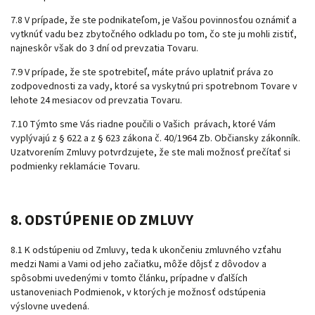
7.8 V prípade, že ste podnikateľom, je Vašou povinnosťou oznámiť a
vytknúť vadu bez zbytočného odkladu po tom, čo ste ju mohli zistiť,
najneskôr však do 3 dní od prevzatia Tovaru.
7.9 V prípade, že ste spotrebiteľ, máte právo uplatniť práva zo
zodpovednosti za vady, ktoré sa vyskytnú pri spotrebnom Tovare v
lehote 24 mesiacov od prevzatia Tovaru.
7.10 Týmto sme Vás riadne poučili o Vašich právach, ktoré Vám
vyplývajú z § 622 a z § 623 zákona č. 40/1964 Zb. Občiansky zákonník.
Uzatvorením Zmluvy potvrdzujete, že ste mali možnosť prečítať si
podmienky reklamácie Tovaru.
8. ODSTÚPENIE OD ZMLUVY
8.1 K odstúpeniu od Zmluvy, teda k ukončeniu zmluvného vzťahu
medzi Nami a Vami od jeho začiatku, môže dôjsť z dôvodov a
spôsobmi uvedenými v tomto článku, prípadne v ďalších
ustanoveniach Podmienok, v ktorých je možnosť odstúpenia
výslovne uvedená.