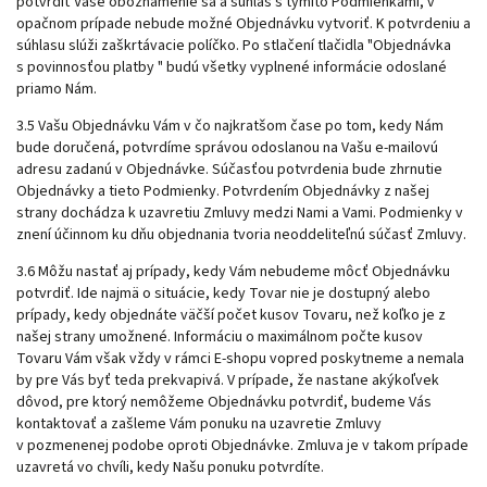
potvrdiť Vaše oboznámenie sa a súhlas s týmito Podmienkami, v
opačnom prípade nebude možné Objednávku vytvoriť. K potvrdeniu a
súhlasu slúži zaškrtávacie políčko. Po stlačení tlačidla "Objednávka
s povinnosťou platby " budú všetky vyplnené informácie odoslané
priamo Nám.
3.5 Vašu Objednávku Vám v čo najkratšom čase po tom, kedy Nám
bude doručená, potvrdíme správou odoslanou na Vašu e-mailovú
adresu zadanú v Objednávke. Súčasťou potvrdenia bude zhrnutie
Objednávky a tieto Podmienky. Potvrdením Objednávky z našej
strany dochádza k uzavretiu Zmluvy medzi Nami a Vami. Podmienky v
znení účinnom ku dňu objednania tvoria neoddeliteľnú súčasť Zmluvy.
3.6 Môžu nastať aj prípady, kedy Vám nebudeme môcť Objednávku
potvrdiť. Ide najmä o situácie, kedy Tovar nie je dostupný alebo
prípady, kedy objednáte väčší počet kusov Tovaru, než koľko je z
našej strany umožnené. Informáciu o maximálnom počte kusov
Tovaru Vám však vždy v rámci E-shopu vopred poskytneme a nemala
by pre Vás byť teda prekvapivá. V prípade, že nastane akýkoľvek
dôvod, pre ktorý nemôžeme Objednávku potvrdiť, budeme Vás
kontaktovať a zašleme Vám ponuku na uzavretie Zmluvy
v pozmenenej podobe oproti Objednávke. Zmluva je v takom prípade
uzavretá vo chvíli, kedy Našu ponuku potvrdíte.