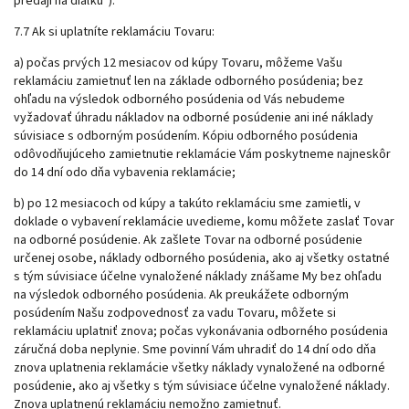
predaji na diaľku“).
7.7 Ak si uplatníte reklamáciu Tovaru:
a) počas prvých 12 mesiacov od kúpy Tovaru, môžeme Vašu
reklamáciu zamietnuť len na základe odborného posúdenia; bez
ohľadu na výsledok odborného posúdenia od Vás nebudeme
vyžadovať úhradu nákladov na odborné posúdenie ani iné náklady
súvisiace s odborným posúdením. Kópiu odborného posúdenia
odôvodňujúceho zamietnutie reklamácie Vám poskytneme najneskôr
do 14 dní odo dňa vybavenia reklamácie;
b) po 12 mesiacoch od kúpy a takúto reklamáciu sme zamietli, v
doklade o vybavení reklamácie uvedieme, komu môžete zaslať Tovar
na odborné posúdenie. Ak zašlete Tovar na odborné posúdenie
určenej osobe, náklady odborného posúdenia, ako aj všetky ostatné
s tým súvisiace účelne vynaložené náklady znášame My bez ohľadu
na výsledok odborného posúdenia. Ak preukážete odborným
posúdením Našu zodpovednosť za vadu Tovaru, môžete si
reklamáciu uplatniť znova; počas vykonávania odborného posúdenia
záručná doba neplynie. Sme povinní Vám uhradiť do 14 dní odo dňa
znova uplatnenia reklamácie všetky náklady vynaložené na odborné
posúdenie, ako aj všetky s tým súvisiace účelne vynaložené náklady.
Znova uplatnenú reklamáciu nemožno zamietnuť.