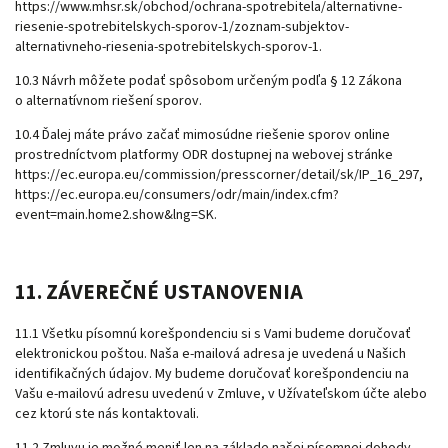
https://www.mhsr.sk/obchod/ochrana-spotrebitela/alternativne-
riesenie-spotrebitelskych-sporov-1/zoznam-subjektov-
alternativneho-riesenia-spotrebitelskych-sporov-1
.
10.3 Návrh môžete podať spôsobom určeným podľa § 12 Zákona
o alternatívnom riešení sporov.
10.4 Ďalej máte právo začať mimosúdne riešenie sporov online
prostredníctvom platformy ODR dostupnej na webovej stránke
https://ec.europa.eu/commission/presscorner/detail/sk/IP_16_297
,
https://ec.europa.eu/consumers/odr/main/index.cfm?
event=main.home2.show&lng=SK
.
11. ZÁVEREČNÉ USTANOVENIA
11.1 Všetku písomnú korešpondenciu si s Vami budeme doručovať
elektronickou poštou. Naša e-mailová adresa je uvedená u Našich
identifikačných údajov. My budeme doručovať korešpondenciu na
Vašu e-mailovú adresu uvedenú v Zmluve, v Užívateľskom účte alebo
cez ktorú ste nás kontaktovali.