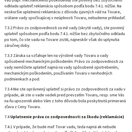
vád (napr. mechanického poškodenia) ste povinný bez zbytočného
odkladu uplatniť reklamáciu spôsobom podľa bodu 7.4.1. nižšie. Na
neskoršie uplatnenú reklamáciu z dôvodu zjavných vád na Tovare,
vrátane vady spočívajúcej v neúplnosti Tovaru, nebudeme prihliadať.
7.3.2 Právo zo zodpovednosti za iné vady (skryté vady), ste povinný
uplatniť spôsobom podľa bodu
7.4.1
. nižšie bez zbytočného odkladu
po tom, čo ste vadu na Tovare zistili, najneskôr však do uplynutia
záručnej doby.
7.3.3 Záruka sa vzťahuje len na výrobné vady Tovaru a vady
spôsobené mechanickým poškodením. Právo zo zodpovednosti za
vady nemôžete uplatniť najmä na vady spôsobené opotrebením,
mechanickým poškodením, používaním Tovaru v nevhodných
podmienkach a pod.
7.3.4 Nie ste oprávnený uplatniť si právo zo zodpovednosti za vadu v
prípade, ak ste o vade vedeli pred prevzatím Tovaru, resp. sme Vás
na ňu upozornili alebo Vám z toho dôvodu bola poskytnutá primeraná
zľava z Ceny Tovaru.
7.4
Uplatnenie práva zo zodpovednosti za škodu (reklamácie)
7.4.1 V prípade, že bude mať Tovar vadu, teda najmä ak nebude