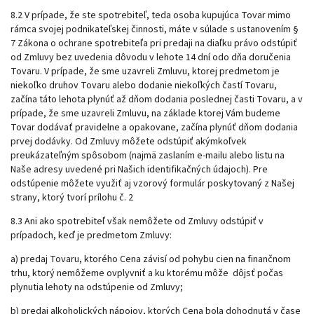
8.2 V prípade, že ste spotrebiteľ, teda osoba kupujúca Tovar mimo
rámca svojej podnikateľskej činnosti, máte v súlade s ustanovením §
7 Zákona o ochrane spotrebiteľa pri predaji na diaľku právo odstúpiť
od Zmluvy bez uvedenia dôvodu v lehote 14 dní odo dňa doručenia
Tovaru. V prípade, že sme uzavreli Zmluvu, ktorej predmetom je
niekoľko druhov Tovaru alebo dodanie niekoľkých častí Tovaru,
začína táto lehota plynúť až dňom dodania poslednej časti Tovaru, a v
prípade, že sme uzavreli Zmluvu, na základe ktorej Vám budeme
Tovar dodávať pravidelne a opakovane, začína plynúť dňom dodania
prvej dodávky. Od Zmluvy môžete odstúpiť akýmkoľvek
preukázateľným spôsobom (najmä zaslaním e-mailu alebo listu na
Naše adresy uvedené pri Našich identifikačných údajoch). Pre
odstúpenie môžete využiť aj vzorový formulár poskytovaný z Našej
strany, ktorý tvorí prílohu č. 2
8.3 Ani ako spotrebiteľ však nemôžete od Zmluvy odstúpiť v
prípadoch, keď je predmetom Zmluvy:
a) predaj Tovaru, ktorého Cena závisí od pohybu cien na finančnom
trhu, ktorý nemôžeme ovplyvniť a ku ktorému
môže
dôjsť počas
plynutia lehoty na odstúpenie od Zmluvy;
b) predaj alkoholických nápojov, ktorých Cena bola dohodnutá v čase