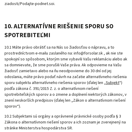
ziadosti/Podajte-podnet.soi
.
10. ALTERNATÍVNE RIEŠENIE SPORU SO
SPOTREBITEĽMI
10.1 Máte právo obrátiť sa na Nás so žiadosťou o nápravu, a to
prostredníctvom e-mailu zaslaného na:
info@forsolar.sk
, ak nie ste
spokojní so spôsobom, ktorým sme vybavili Vašu reklamáciu alebo ak
sa domnievate, že sme porušili Vaše práva. Ak odpovieme na Vašu
žiadosť zamietavo alebo na ňu neodpovieme do 30 dní od jej
odoslania, máte právo podať návrh na začatie alternatívneho riešenia
sporu subjektu alternatívneho riešenia sporov (ďalej len „
Subjekt
“)
podľa zákona č. 391/2015 Z. z. o alternatívnom riešení
spotrebiteľských sporov a o zmene a doplnení niektorých zákonov, v
znení neskorších predpisov (ďalej len „Zákon o alternatívnom riešení
sporov“).
10.2 Subjektami sú orgány a oprávnené právnické osoby podľa § 3
Zákona o alternatívnom riešení sporov a ich zoznam je zverejnený na
stránke Ministerstva hospodárstva SR.