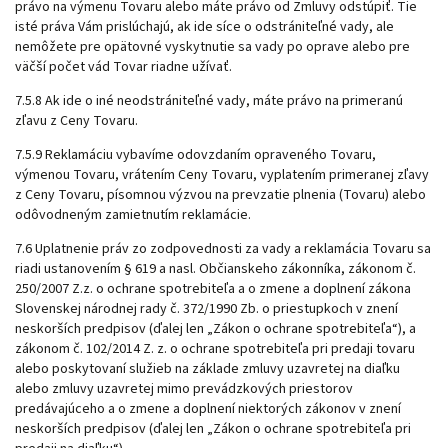
právo na výmenu Tovaru alebo máte právo od Zmluvy odstúpiť. Tie
isté práva Vám prislúchajú, ak ide síce o odstrániteľné vady, ale
nemôžete pre opätovné vyskytnutie sa vady po oprave alebo pre
väčší počet vád Tovar riadne užívať.
7.5.8 Ak ide o iné neodstrániteľné vady, máte právo na primeranú
zľavu z Ceny Tovaru.
7.5.9 Reklamáciu vybavíme odovzdaním opraveného Tovaru,
výmenou Tovaru, vrátením Ceny Tovaru, vyplatením primeranej zľavy
z Ceny Tovaru, písomnou výzvou na prevzatie plnenia (Tovaru) alebo
odôvodneným zamietnutím reklamácie.
7.6 Uplatnenie práv zo zodpovednosti za vady a reklamácia Tovaru sa
riadi ustanovením § 619 a nasl. Občianskeho zákonníka,
zákonom č.
250/2007 Z.z. o ochrane spotrebiteľa
a o zmene a doplnení zákona
Slovenskej národnej rady č. 372/1990 Zb. o priestupkoch v znení
neskorších predpisov (ďalej len „Zákon o ochrane spotrebiteľa“), a
zákonom č. 102/2014 Z. z.
o ochrane spotrebiteľa pri predaji tovaru
alebo poskytovaní služieb na základe zmluvy uzavretej na diaľku
alebo zmluvy uzavretej mimo prevádzkových priestorov
predávajúceho a o zmene a doplnení niektorých zákonov v znení
neskorších predpisov (ďalej len „Zákon o ochrane spotrebiteľa pri