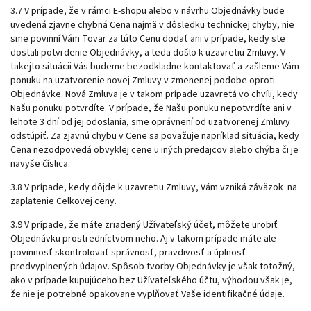
3.7 V prípade, že v rámci E-shopu alebo v návrhu Objednávky bude
uvedená zjavne chybná Cena najmä v dôsledku technickej chyby, nie
sme povinní Vám Tovar za túto Cenu dodať ani v prípade, kedy ste
dostali potvrdenie Objednávky, a teda došlo k uzavretiu Zmluvy. V
takejto situácii Vás budeme bezodkladne kontaktovať a zašleme Vám
ponuku na uzatvorenie novej Zmluvy v zmenenej podobe oproti
Objednávke. Nová Zmluva je v takom prípade uzavretá vo chvíli, kedy
Našu ponuku potvrdíte. V prípade, že Našu ponuku nepotvrdíte ani v
lehote 3 dní od jej odoslania, sme oprávnení od uzatvorenej Zmluvy
odstúpiť. Za zjavnú chybu v Cene sa považuje napríklad situácia, kedy
Cena nezodpovedá obvyklej cene u iných predajcov alebo chýba či je
navyše číslica.
3.8 V prípade, kedy dôjde k uzavretiu Zmluvy, Vám vzniká záväzok na
zaplatenie Celkovej ceny.
3.9 V prípade, že máte zriadený
Užívateľský účet,
môžete urobiť
Objednávku prostredníctvom neho. Aj v takom prípade máte ale
povinnosť skontrolovať správnosť, pravdivosť a úplnosť
predvyplnených údajov. Spôsob tvorby Objednávky je však totožný,
ako v prípade kupujúceho bez Užívateľského účtu, výhodou však je,
že nie je potrebné opakovane vyplňovať Vaše identifikačné údaje.