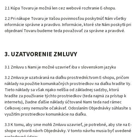
2.1 Kúpa Tovaru je možná len cez webové rozhranie E-shopu.
2.2 Pri nákupe Tovaru je Vašou povinnosťou poskytnúť Nám všetky
informácie správne a pravdivo. Informácie, ktoré ste Nám poskytli pri
objednaní Tovaru budeme teda považovať za správne a pravdivé.
3. UZATVORENIE ZMLUVY
3.1 Zmluvu s Nami je možné uzavrieť iba v slovenskom jazyku
3.2 Zmluva je uzatváraná na diaľku prostredníctvom E-shopu, pričom
náklady na použitie komunikačných prostriedkov na diaľku hradíte Vy.
Tieto náklady sa však nijako nelíšia od základnej sadzby, ktorú
hradíte za používanie týchto prostriedkov (teda najmä za prístup k
internetu), žiadne ďalšie náklady účtované Nami teda nad rámec
Celkovej ceny nemusíte očakávať. Odoslaním Objednávky súhlasíte s
využitím prostriedkov komunikácie na diaľku.
3.3 K tomu, aby sme mohli Zmluvu uzavrieť, je potrebné, aby ste na E-
shope vytvorili návrh Objednávky. V tomto návrhu musia byť uvedené
nasledovné údaje: