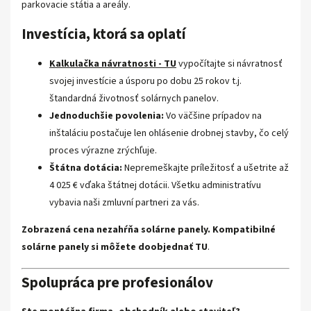
parkovacie státia a areály.
Investícia, ktorá sa oplatí
Kalkulačka návratnosti - TU
vypočítajte si návratnosť
svojej investície a úsporu po dobu 25 rokov t.j.
štandardná životnosť solárnych panelov.
Jednoduchšie povolenia:
Vo väčšine prípadov na
inštaláciu postačuje len ohlásenie drobnej stavby, čo celý
proces výrazne zrýchľuje.
Štátna dotácia:
Nepremeškajte príležitosť a ušetrite až
4 025 € vďaka štátnej dotácii. Všetku administratívu
vybavia naši zmluvní partneri za vás.
Zobrazená cena nezahŕňa solárne panely. Kompatibilné
solárne panely si môžete
doobjednať TU
.
Spolupráca pre profesionálov