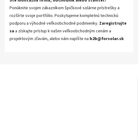
Ste montážna firma, obchodník alebo staviteľ?
Ponúknite svojim zákazníkom špičkové solárne prístrešky a
rozšírte svoje portfólio. Poskytujeme kompletnú technickú
podporu a výhodné veľkoobchodné podmienky.
Zaregistrujte
sa
a získajte prístup k našim veľkoobchodným cenám a
projektovým zľavám, alebo nám napíšte
na
b2b@forsolar.sk