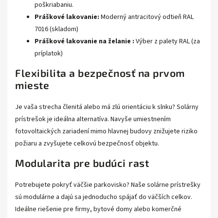
poškriabaniu.
Práškové lakovanie:
Moderný antracitový odtieň RAL
7016 (skladom)
Práškové lakovanie na želanie :
Výber z palety RAL (za
príplatok)
Flexibilita a bezpečnosť na prvom
mieste
Je vaša strecha členitá alebo má zlú orientáciu k slnku? Solárny
prístrešok je ideálna alternatíva. Navyše umiestnením
fotovoltaických zariadení mimo hlavnej budovy znižujete riziko
požiaru a zvyšujete celkovú bezpečnosť objektu.
Modularita pre budúci rast
Potrebujete pokryť väčšie parkovisko? Naše solárne prístrešky
sú modulárne a dajú sa jednoducho spájať do väčších celkov.
Ideálne riešenie pre firmy, bytové domy alebo komerčné