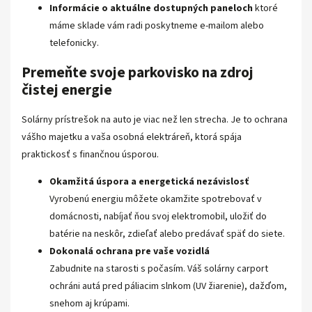
Informácie o aktuálne dostupných paneloch
ktoré
máme sklade vám radi poskytneme e-mailom alebo
telefonicky.
Premeňte svoje parkovisko na zdroj
čistej energie
Solárny prístrešok na auto je viac než len strecha. Je to ochrana
vášho majetku a vaša osobná elektráreň, ktorá spája
praktickosť s finančnou úsporou.
Okamžitá úspora a energetická nezávislosť
Vyrobenú energiu môžete okamžite spotrebovať v
domácnosti, nabíjať ňou svoj elektromobil, uložiť do
batérie na neskôr, zdieľať alebo predávať späť do siete.
Dokonalá ochrana pre vaše vozidlá
Zabudnite na starosti s počasím. Váš solárny carport
ochráni autá pred páliacim slnkom (UV žiarenie), dažďom,
snehom aj krúpami.