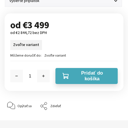
od
€3 499
od
€2 844,72
bez DPH
Zvoľte variant
Môžeme doručiť do:
Zvoľte variant
Pridať do
košíka
Opýtať sa
Zdieľať