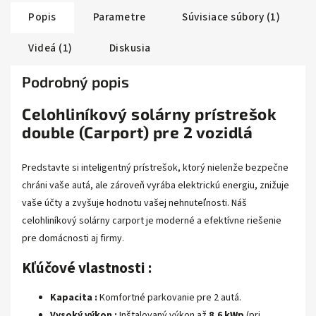
Popis
Parametre
Súvisiace súbory (1)
Videá (1)
Diskusia
Podrobný popis
Celohliníkový solárny prístrešok
double (Carport) pre 2 vozidlá
Predstavte si inteligentný prístrešok, ktorý nielenže bezpečne
chráni vaše autá, ale zároveň vyrába elektrickú energiu, znižuje
vaše účty a zvyšuje hodnotu vašej nehnuteľnosti. Náš
celohliníkový solárny carport je moderné a efektívne riešenie
pre domácnosti aj firmy.
Kľúčové vlastnosti :
Kapacita :
Komfortné parkovanie pre 2 autá.
Vysoký výkon :
Inštalovaný výkon až
8,6 kWp
(pri