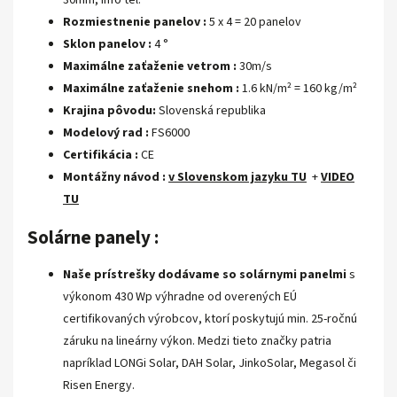
30mm, info tel.
Rozmiestnenie panelov :
5 x 4 = 20 panelov
Sklon panelov :
4 °
Maximálne zaťaženie vetrom :
30m/s
Maximálne zaťaženie snehom :
1.6 kN/m² = 160
kg/m²
Krajina pôvodu:
Slovenská republika
Modelový rad :
FS6000
Certifikácia :
CE
Montážny návod :
v Slovenskom jazyku TU
+
VIDEO
TU
Solárne panely :
Naše prístrešky dodávame so solárnymi panelmi
s
výkonom 430 Wp výhradne od overených EÚ
certifikovaných výrobcov, ktorí poskytujú min. 25-ročnú
záruku na lineárny výkon. Medzi tieto značky patria
napríklad LONGi Solar, DAH Solar, JinkoSolar, Megasol či
Risen Energy.