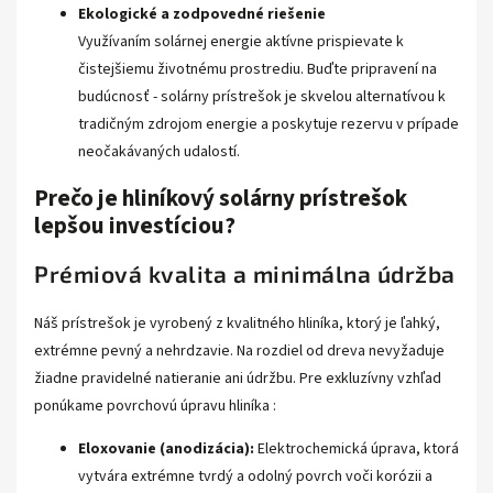
Ekologické a zodpovedné riešenie
Využívaním solárnej energie aktívne prispievate k
čistejšiemu životnému prostrediu. Buďte pripravení na
budúcnosť - solárny prístrešok je skvelou alternatívou k
tradičným zdrojom energie a poskytuje rezervu v prípade
neočakávaných udalostí.
Prečo je hliníkový solárny prístrešok
lepšou investíciou?
Prémiová kvalita a minimálna údržba
Náš prístrešok je vyrobený z kvalitného hliníka, ktorý je ľahký,
extrémne pevný a nehrdzavie. Na rozdiel od dreva nevyžaduje
žiadne pravidelné natieranie ani údržbu. Pre exkluzívny vzhľad
ponúkame povrchovú úpravu hliníka :
Eloxovanie (anodizácia):
Elektrochemická úprava, ktorá
vytvára extrémne tvrdý a odolný povrch voči korózii a