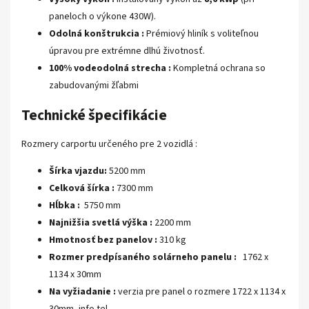
paneloch o výkone 430W).
Odolná konštrukcia :
Prémiový hliník s voliteľnou
úpravou pre extrémne dlhú životnosť.
100% vodeodolná strecha :
Kompletná ochrana so
zabudovanými žľabmi
Technické špecifikácie
Rozmery carportu určeného pre 2 vozidlá :
Šírka vjazdu:
5200 mm
Celková šírka :
7300 mm
Hĺbka :
5750 mm
Najnižšia svetlá výška :
2200 mm
Hmotnosť bez panelov :
310 kg
Rozmer predpísaného solárneho panelu :
1762 x
1134 x 30mm
Na vyžiadanie :
verzia pre panel o rozmere 1722 x 1134 x