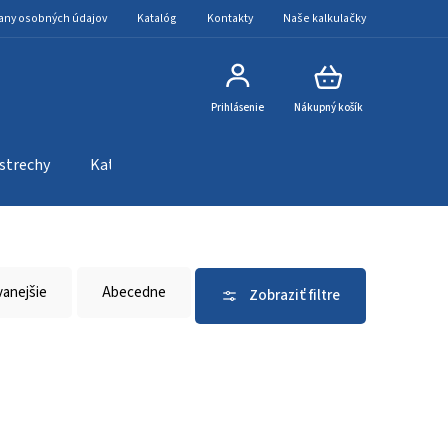
any osobných údajov
Katalóg
Kontakty
Naše kalkulačky
Prihlásenie
Nákupný košík
 strechy
Katalóg
Kontakty
Naše kalkulačky
vanejšie
Abecedne