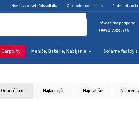
Novinky zo sveta fotovoltaiky
Obchodné podmienky
Podmienky ochr
Zákaznícka podpora:
0950 738 575
Carporty
Meniče, Batérie, Nabíjanie
Solárne fasády a
Odporúčame
Najlacnejšie
Najdrahšie
Najpredá