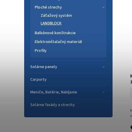
Ploché strechy
Záťažový systém
LANDBLOCK
Balkónové konštrukcie
Elektroinštalačný materiál
Profily
Solárne panely
Carporty
Meniče, Batérie, Nabíjanie
Solárne fasády a strechy