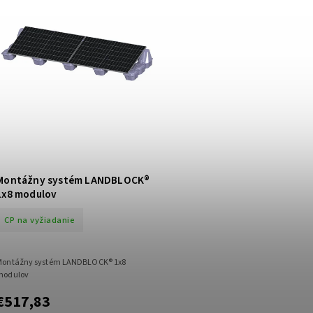
Montážny systém LANDBLOCK®
1x8 modulov
CP na vyžiadanie
Montážny systém LANDBLOCK® 1x8
modulov
€517,83