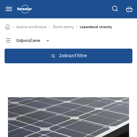
/
Solárne konštrukcie
/
Šikmé strechy
/
Lepenkové strechy
Odporúčame
Najlacnejšie
Najdrahšie
Najpredávanejšie
Abecedne