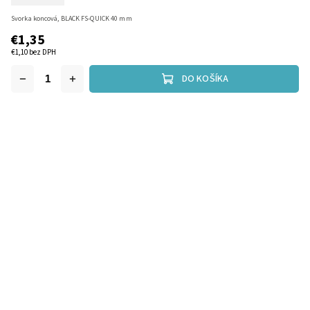
Svorka koncová, BLACK FS-QUICK 40 mm
€1,35
€1,10 bez DPH
DO KOŠÍKA