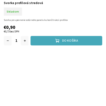
Svorka profilová stredová
Skladom
Svorka pre upevnenie solárneho panelu ku konštrukcii profilov
€0,90
€0,73 bez DPH
DO KOŠÍKA