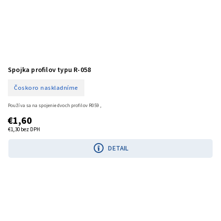
Spojka profilov typu R-058
Čoskoro naskladníme
Používa sa na spojenie dvoch profilov R059 ,
€1,60
€1,30 bez DPH
DETAIL