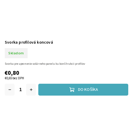
Svorka profilová koncová
Skladom
Svorka pre upevnenie solárneho panelu ku konštrukcii profilov
€0,80
€0,65 bez DPH
DO KOŠÍKA