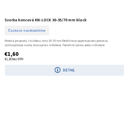
Svorka koncová KN-LOCK 30-35/70 mm black
Čoskoro naskladníme
Vhodná pre panely s hrúbkou rámu 30-35 mm Efektívne pripojenie panelu pomocou
rýchloupínacej svorky skracuje čas inštalácie. Flexibilná úprava počas inštalácie
€1,60
€1,30 bez DPH
DETAIL