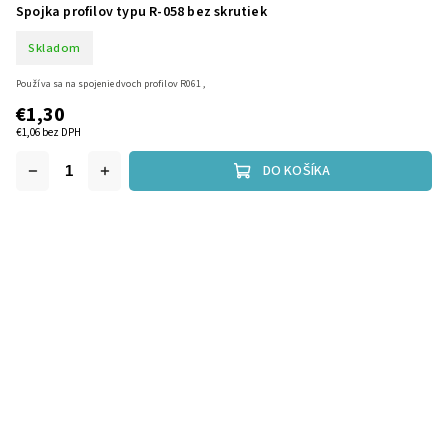
Spojka profilov typu R-058 bez skrutiek
Skladom
Používa sa na spojenie dvoch profilov R061 ,
€1,30
€1,06 bez DPH
DO KOŠÍKA