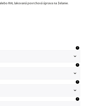
 alebo RAL lakovaná povrchová úprava na želanie.
?
?
?
?