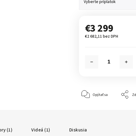
€3 299
€2 682,11
bez DPH
Opýtať sa
Zd
ry (1)
Videá (1)
Diskusia