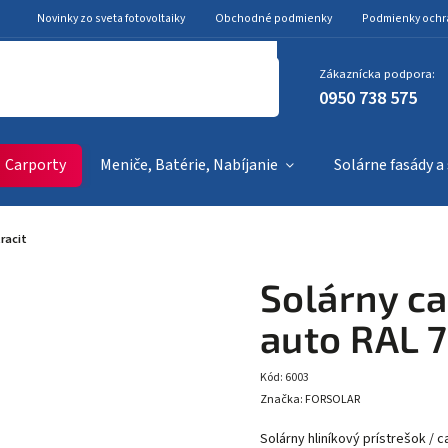
Novinky zo sveta fotovoltaiky
Obchodné podmienky
Podmienky ochr
Zákaznícka podpora:
0950 738 575
Carporty
Meniče, Batérie, Nabíjanie
Solárne fasády a
racit
Solárny ca
auto RAL 7
Kód:
6003
Značka:
FORSOLAR
Solárny hliníkový prístrešok / 