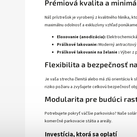
Prémiová kvalita a minimá
Náš prístrešok je vyrobený z kvalitného hliníka, k
maximálnu odolnosť a exkluzívny vzhľad ponúkam
Eloxovanie (anodizácia):
Elektrochemická 
Práškové lakovanie:
Moderný antracitový 
Práškové lakovanie na želanie :
Výber z p
Flexibilita a bezpečnosť 
Je vaša strecha členitá alebo má zlú orientáciu k 
riziko požiaru a zvyšujete celkovú bezpečnosť ob
Modularita pre budúci ras
Potrebujete pokryť väčšie parkovisko? Naše solár
komerčné parkovacie státia a areály.
Investícia, ktorá sa oplatí