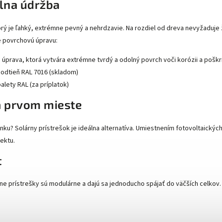
lna údržba
torý je ľahký, extrémne pevný a nehrdzavie. Na rozdiel od dreva nevyžaduje 
e povrchovú úpravu:
úprava, ktorá vytvára extrémne tvrdý a odolný povrch voči korózii a poškr
odtieň RAL 7016 (skladom)
alety RAL (za príplatok)
na prvom mieste
slnku? Solárny prístrešok je ideálna alternatíva. Umiestnením fotovoltaický
jektu.
t
ne prístrešky sú modulárne a dajú sa jednoducho spájať do väčších celkov.