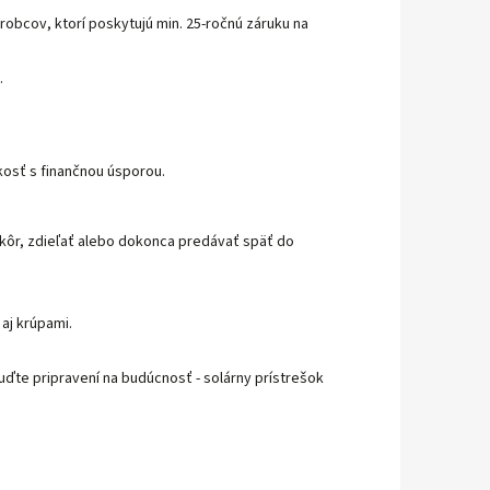
obcov, ktorí poskytujú min. 25-ročnú záruku na
.
ckosť s finančnou úsporou.
skôr, zdieľať alebo dokonca predávať späť do
aj krúpami.
Buďte pripravení na budúcnosť - solárny prístrešok