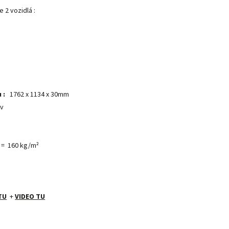
2 vozidlá :
 :
1762 x 1134 x 30mm
ov
= 160 kg/m²
TU
+
VIDEO TU