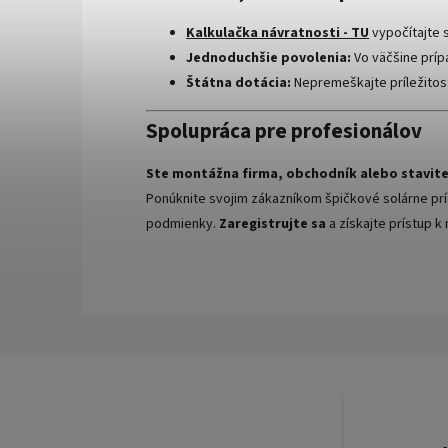
Kalkulačka návratnosti - TU
vypočítajte s
Jednoduchšie povolenia:
Vo väčšine prípa
Štátna dotácia:
Nepremeškajte príležitosť 
Spolupráca pre profesionálov
Ste montážna firma, obchodník alebo stavite
Ponúknite svojim zákazníkom špičkové solárne pr
podmienky.
Zaregistrujte sa
a získajte prístup