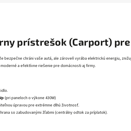
rny prístrešok (Carport) pre
nže bezpečne chráni vaše autá, ale zároveň vyrába elektrickú energiu, zniž
e moderné a efektívne riešenie pre domácnosti aj firmy.
idlo.
Wp
(pri paneloch o výkone 430W)
liteľnou úpravou pre extrémne dlhú životnosť.
rana so zabudovanými žľabmi (centrálny odtok za príplatok).