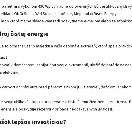
i panelmi
s výkonom 430 Wp výhradne od overených EÚ certifikovaných výr
príklad LONGi Solar, DAH Solar, JinkoSolar, Megasol či Risen Energy.
eloch
ktoré máme sklade vám radi poskytneme e-mailom alebo telefonicky
roj čistej energie
. Je to ochrana vášho majetku a vaša osobná elektráreň, ktorá spája prakti
losť
vať v domácnosti, nabíjať ňou svoj elektromobil, uložiť do batérie na ne
a elektrinu.
y carport ochráni autá pred páliacim slnkom (UV žiarenie), dažďom, snehom 
te svoju uhlíkovú stopu a prispievate k čistejšiemu životnému prostrediu. 
m energie a poskytuje rezervu v prípade neočakávaných udalostí.
rešok lepšou investíciou?