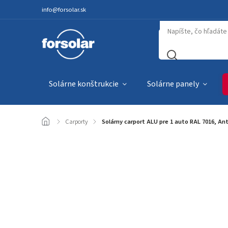
info@forsolar.sk
Solárne konštrukcie
Solárne panely
/
Carporty
/
Solárny carport ALU pre 1 auto RAL 7016, Ant