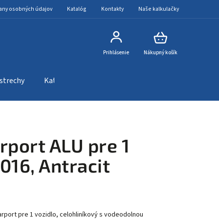
any osobných údajov
Katalóg
Kontakty
Naše kalkulačky
Prihlásenie
Nákupný košík
 strechy
Katalóg
Kontakty
Naše kalkulačky
rport ALU pre 1
016, Antracit
carport pre 1 vozidlo, celohliníkový s vodeodolnou