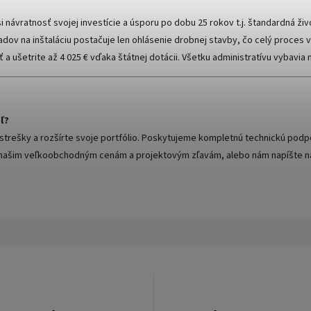
i návratnosť svojej investície a úsporu po dobu 25 rokov t.j. štandardná ži
dov na inštaláciu postačuje len ohlásenie drobnej stavby, čo celý proces v
a ušetrite až 4 025 € vďaka štátnej dotácii. Všetku administratívu vybavia n
ľ?
ístrešky a rozšírte svoje portfólio. Poskytujeme kompletnú technickú po
 k našim veľkoobchodným cenám a projektovým zľavám, alebo nám napíšte
n