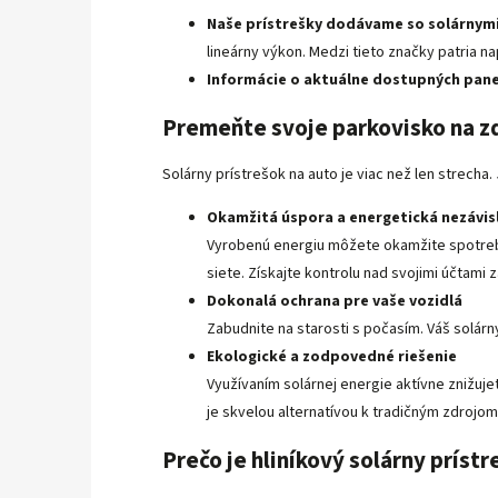
Naše prístrešky dodávame so solárnym
lineárny výkon. Medzi tieto značky patria na
Informácie o aktuálne dostupných pan
Premeňte svoje parkovisko na zd
Solárny prístrešok na auto je viac než len strecha
Okamžitá úspora a energetická nezávis
Vyrobenú energiu môžete okamžite spotrebo
siete. Získajte kontrolu nad svojimi účtami z
Dokonalá ochrana pre vaše vozidlá
Zabudnite na starosti s počasím. Váš solárn
Ekologické a zodpovedné riešenie
Využívaním solárnej energie aktívne znižuje
je skvelou alternatívou k tradičným zdrojo
Prečo je hliníkový solárny príst