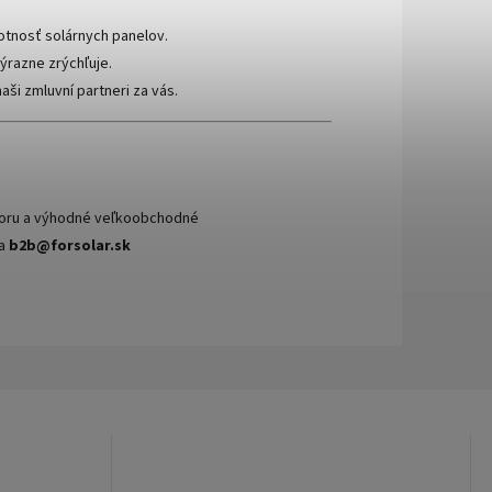
votnosť solárnych panelov.
ýrazne zrýchľuje.
aši zmluvní partneri za vás.
dporu a výhodné veľkoobchodné
a
b2b@forsolar.sk