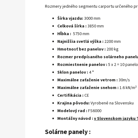
Rozmery jedného segmentu carportu určeného pre 
Šírka vjazdu:
3000 mm
Celková šírka :
3850 mm
Hĺbka :
5750 mm
Najnižšia svetlá výška :
2200 mm
Hmotnosť bez panelov :
200 kg
Rozmer predpísaného solárneho panelu
Rozmiestnenie panelov :
5 x 2 = 10 panel
Sklon panelov :
4 °
Maximálne zaťaženie vetrom :
30m/s
Maximálne zaťaženie snehom :
1.6 kN/m²
Certifikácia :
CE
Krajina pôvodu:
Vyrobené na Slovensku
Modelový rad :
FS6000
Montážny návod :
v Slovenskom jazyku 
Solárne panely :