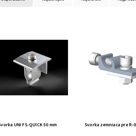
Svorka UNI FS-QUICK 50 mm
Svorka zemniaca pre R-0