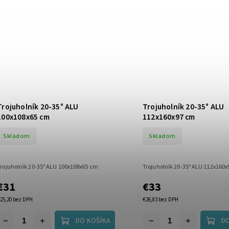
Trojuholník 20-35° ALU
Trojuholník 20-35° ALU
100x108x65 cm
112x160x97 cm
Skladom
Skladom
rojuholník 20-35° ALU 100x108x65 cm
Trojuholník 20-35° ALU 112x160
€31
€33
25,20 bez DPH
€26,83 bez DPH
DO KOŠÍKA
D