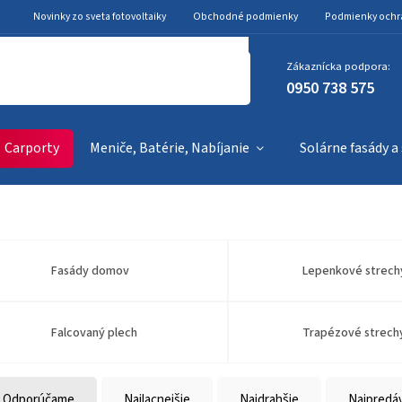
Novinky zo sveta fotovoltaiky
Obchodné podmienky
Podmienky ochr
Zákaznícka podpora:
0950 738 575
Carporty
Meniče, Batérie, Nabíjanie
Solárne fasády a
Fasády domov
Lepenkové strech
Falcovaný plech
Trapézové strech
Odporúčame
Najlacnejšie
Najdrahšie
Najpredá