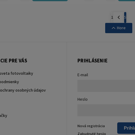
1
5
Hore
CIE PRE VÁS
PRIHLÁSENIE
sveta fotovoltaiky
E-mail
podmienky
ochrany osobných údajov
Heslo
ačky
Nová registrácia
Prihl
Zabudnuté heslo