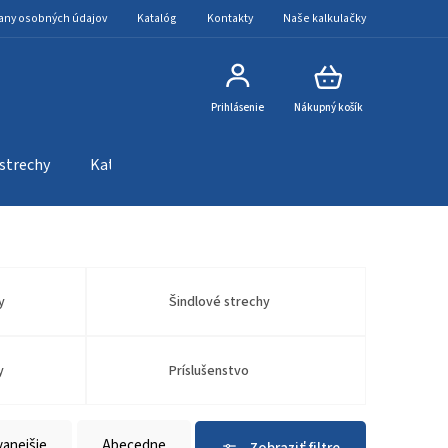
any osobných údajov
Katalóg
Kontakty
Naše kalkulačky
Prihlásenie
Nákupný košík
 strechy
Katalóg
Kontakty
Naše kalkulačky
y
Šindlové strechy
y
Príslušenstvo
vanejšie
Abecedne