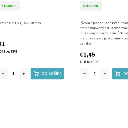
Skladom
Skladom
Svorka UNI FS-QUICK 50 mm
Rýchla a jednoduchá inštalácia
predinštalovaný set uzemňovace
pripravený na inštaláciu. Šetrí 
prácu a zabráni poškodeniu konš
€1
panelov.
0,81 bez DPH
€1,45
€1,18 bez DPH
DO KOŠÍKA
D