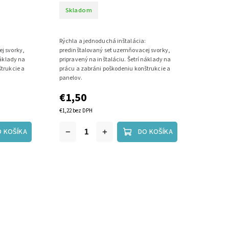
Skladom
:
Rýchla a jednoduchá inštalácia:
j svorky,
predinštalovaný set uzemňovacej svorky,
náklady na
pripravený na inštaláciu. Šetrí náklady na
trukcie a
prácu a zabráni poškodeniu konštrukcie a
panelov.
€1,50
€1,22 bez DPH
O KOŠÍKA
DO KOŠÍKA