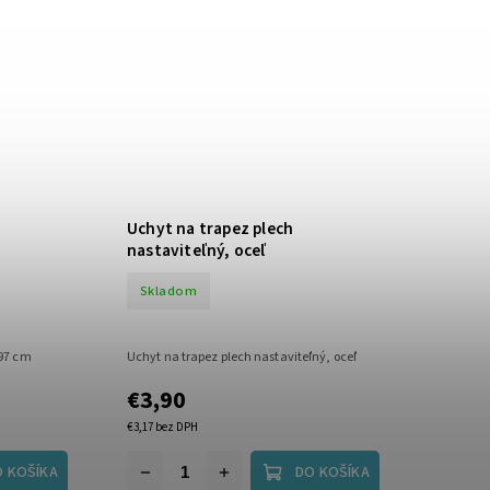
Uchyt na trapez plech
nastaviteľný, oceľ
Skladom
x97 cm
Uchyt na trapez plech nastaviteľný, oceľ
€3,90
€3,17 bez DPH
O KOŠÍKA
DO KOŠÍKA