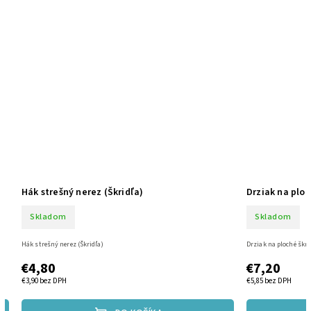
Hák strešný nerez (Škridľa)
Drziak na plo
Skladom
Skladom
Hák strešný nerez (Škridľa)
Drziak na ploché škr
€4,80
€7,20
€3,90 bez DPH
€5,85 bez DPH