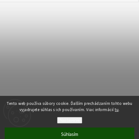
Copyright 2026
forsolar.sk
. Všetky práva vyhradené.
Tento web používa súbory cookie. Ďalším prechádzaním tohto webu
vyjadrujete súhlas s ich používaním. Viac informácií
tu
.
Vytvořil
Shoptet
| Design
Shoptak.cz
Nastavenie
Vytvoril Shoptet
Súhlasím