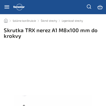
/
Solárne konštrukcie
/
Šikmé strechy
/
Lepenkové strechy
/
Skrutka TRX nerez A1 M8x100 mm do
krokvy