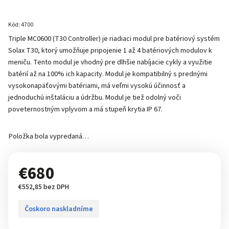
Kód:
4700
Triple MC0600 (T30 Controller) je riadiaci modul pre batériový systém
Solax T30, ktorý umožňuje pripojenie 1 až 4 batériových modulov k
meniču. Tento modul je vhodný pre dlhšie nabíjacie cykly a využitie
batérií až na 100% ich kapacity. Modul je kompatibilný s prednými
vysokonapäťovými batériami, má veľmi vysokú účinnosť a
jednoduchú inštaláciu a údržbu. Modul je tiež odolný voči
poveternostným vplyvom a má stupeň krytia IP 67.
Položka bola vypredaná…
€680
€552,85 bez DPH
Čoskoro naskladníme