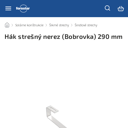
/
Solárne konštrukcie
/
Šikmé strechy
/
Šindlové strechy
/
Hák strešný nerez (Bobrovka) 290 mm