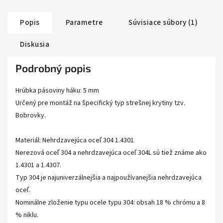
Popis
Parametre
Súvisiace súbory (1)
Diskusia
Podrobný popis
Hrúbka pásoviny háku: 5 mm
Určený pre montáž na špecifický typ strešnej krytiny tzv.
Bobrovky.
Materiál: Nehrdzavejúca oceľ 304 1.4301
Nerezová oceľ 304 a nehrdzavejúca oceľ 304L sú tiež známe ako
1.4301 a 1.4307.
Typ 304 je najuniverzálnejšia a najpoužívanejšia nehrdzavejúca
oceľ.
Nominálne zloženie typu ocele typu 304: obsah 18 % chrómu a 8
% niklu.