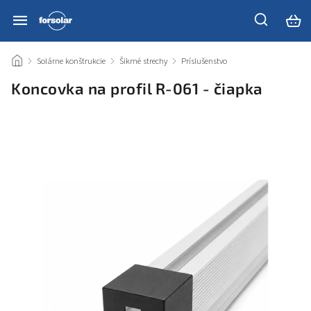
/
Solárne konštrukcie
/
Šikmé strechy
/
Príslušenstvo
/
Koncovka na profil R-061 - čiapka