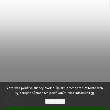
Copyright 2026
forsolar.sk
. Všetky práva vyhradené.
Tento web používa súbory cookie. Ďalším prechádzaním tohto webu
vyjadrujete súhlas s ich používaním. Viac informácií
tu
.
Vytvořil
Shoptet
| Design
Shoptak.cz
Nastavenie
Vytvoril Shoptet