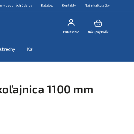
any osobných údajov
Katalóg
Kontakty
Naše kalkulačky
Prihlásenie
Nákupný košík
 strechy
Katalóg
Kontakty
Naše kalkulačky
koľajnica 1100 mm