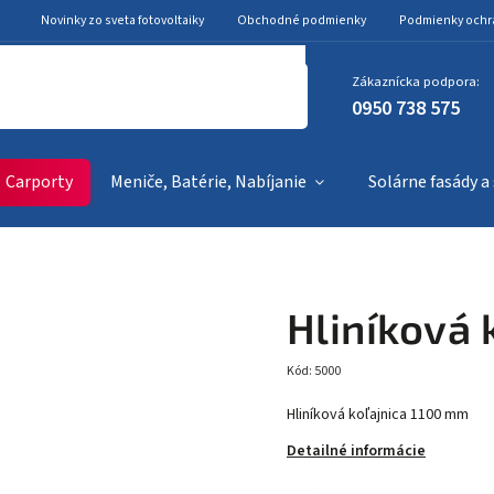
Novinky zo sveta fotovoltaiky
Obchodné podmienky
Podmienky ochr
Zákaznícka podpora:
0950 738 575
Carporty
Meniče, Batérie, Nabíjanie
Solárne fasády a
Hliníková 
Kód:
5000
Hliníková koľajnica 1100 mm
Detailné informácie