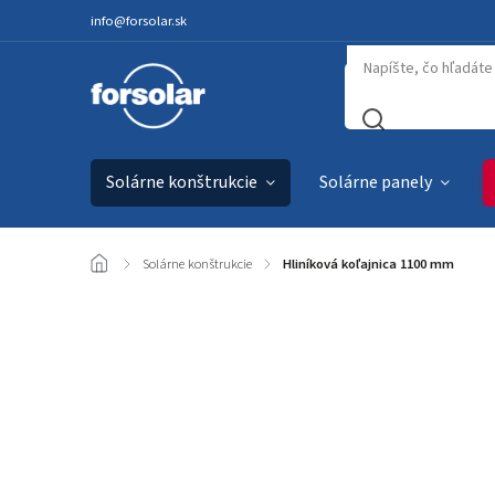
info@forsolar.sk
Solárne konštrukcie
Solárne panely
/
Solárne konštrukcie
/
Hliníková koľajnica 1100 mm