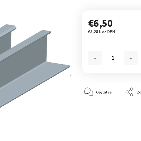
€6,50
€5,28 bez DPH
Opýtať sa
Zd